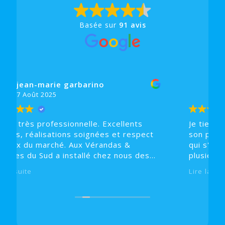
Basée sur
91 avis
 garbarino
Dorothee Lienha
16 Juillet 2025
sionnelle. Excellents
Je tiens à remercier le d
ions soignées et respect
son professionnalisme. Su
é. Aux Vérandas &
qui s'est mal passé, j'ai 
installé chez nous des
plusieurs artisans pour r
porte d'entrée alu et
préjudices au sein de la 
Lire la suite
 notre montée
société AUX VERANDAS 
SUD pour ma porte fenêt
chaussée.